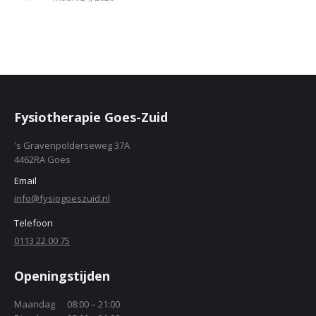
Fysiotherapie Goes-Zuid
's Gravenpolderseweg 37A
4462RA Goes
Email
info@fysiogoeszuid.nl
Telefoon
0113 22 00 75
Openingstijden
Maandag
08:00 – 21:00