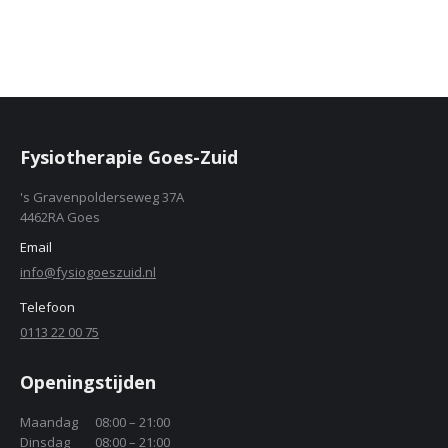
Fysiotherapie Goes-Zuid
's Gravenpolderseweg 37A
4462RA Goes
Email
info@fysiogoeszuid.nl
Telefoon
0113 22 00 75
Openingstijden
Maandag
08:00 – 21:00
Dinsdag
08:00 – 21:00