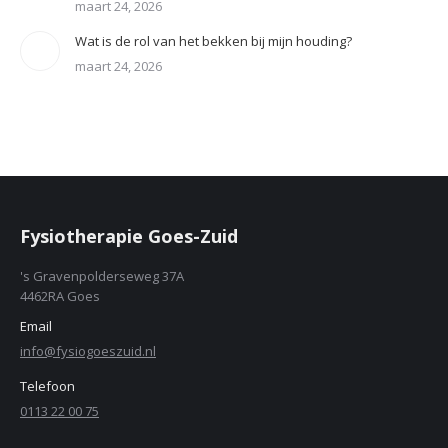
maart 24, 2026
Wat is de rol van het bekken bij mijn houding?
maart 24, 2026
Fysiotherapie Goes-Zuid
's Gravenpolderseweg 37A
4462RA Goes
Email
info@fysiogoeszuid.nl
Telefoon
0113 22 00 75