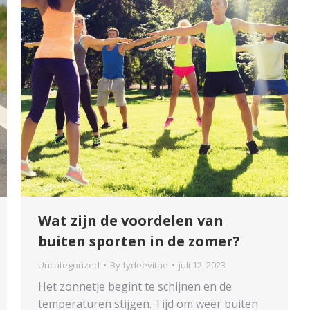
Wat zijn de voordelen van
buiten sporten in de zomer?
Uncategorized
By
fydeevitae
juli 12, 2023
Het zonnetje begint te schijnen en de
temperaturen stijgen. Tijd om weer buiten