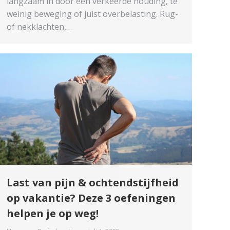
langzaam in door een verkeerde houding, te
weinig beweging of juist overbelasting. Rug-
of nekklachten,…
Last van pijn & ochtendstijfheid
op vakantie? Deze 3 oefeningen
helpen je op weg!