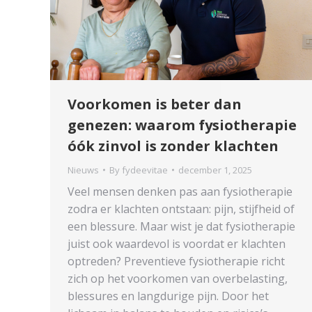
Voorkomen is beter dan
genezen: waarom fysiotherapie
óók zinvol is zonder klachten
Nieuws
By
fydeevitae
december 1, 2025
Veel mensen denken pas aan fysiotherapie
zodra er klachten ontstaan: pijn, stijfheid of
een blessure. Maar wist je dat fysiotherapie
juist ook waardevol is voordat er klachten
optreden? Preventieve fysiotherapie richt
zich op het voorkomen van overbelasting,
blessures en langdurige pijn. Door het