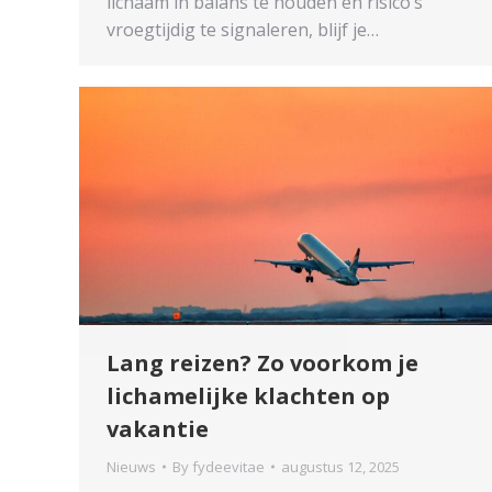
lichaam in balans te houden en risico’s
vroegtijdig te signaleren, blijf je…
Lang reizen? Zo voorkom je
lichamelijke klachten op
vakantie
Nieuws
By
fydeevitae
augustus 12, 2025