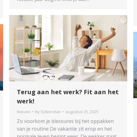
Terug aan het werk? Fit aan het
werk!
Nieuws
By
fydeevitae
augustus 25, 2025
Zo voorkom je blessures bij het oppakken
van je routine De vakantie zit erop en het
normale leven begint weer. De wekker gaat